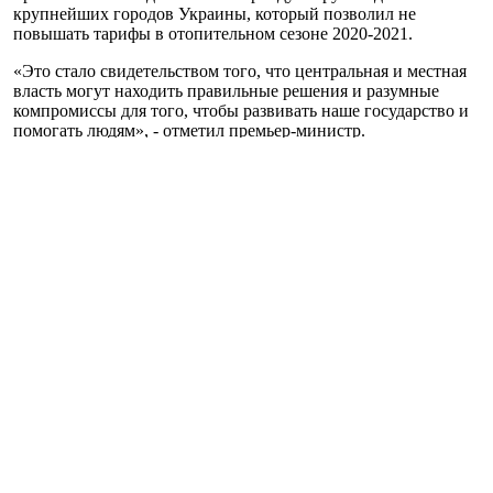
крупнейших городов Украины, который позволил не
повышать тарифы в отопительном сезоне 2020-2021.
«Это стало свидетельством того, что центральная и местная
власть могут находить правильные решения и разумные
компромиссы для того, чтобы развивать наше государство и
помогать людям», - отметил премьер-министр.
Кроме того, Шмыгаль отметил, что вместе с народными
депутатами правительство внесет изменения в бюджет и
увеличит программу субсидий на 12 млрд грн.