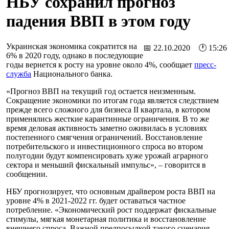
НБУ сохранил прогноз
падения ВВП в этом году
Украинская экономика сократится на
📅 22.10.2020 🕐 15:26
6% в 2020 году, однако в последующие
годы вернется к росту на уровне около 4%, сообщает
пресс-
служба
Национального банка.
«Прогноз ВВП на текущий год остается неизменным.
Сокращение экономики по итогам года является следствием
прежде всего сложного для бизнеса II квартала, в котором
применялись жесткие карантинные ограничения. В то же
время деловая активность заметно оживилась в условиях
постепенного смягчения ограничений. Восстановление
потребительского и инвестиционного спроса во втором
полугодии будут компенсировать хуже урожай аграрного
сектора и меньший фискальный импульс», – говорится в
сообщении.
НБУ прогнозирует, что основным драйвером роста ВВП на
уровне 4% в 2021-2022 гг. будет оставаться частное
потребление. «Экономический рост поддержат фискальные
стимулы, мягкая монетарная политика и восстановление
внешнего спроса. Важной предпосылкой такого сценария