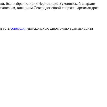
ии, был избран клирик Черновицко-Буковинской епархии
сковским, викарием Северодонецкой епархии; архимандрит
вгуста
совершил
епископскую хиротонию архимандрита
ьский Павел, управляющий делами УПЦ митрополит
краинской Православной Церкви, духовенство обители и гости
 традиции иерарх преподал верующим свое первое