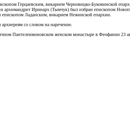
ископом Герцаевским, викарием Черновицко-Буковинской епарх
ии архимандрит Иринарх (Тымчук) был избран епископом Новоп
н епископом Ладанским, викарием Нежинской епархии.
 архиереям со словом на наречение.
личном Пантелеимоновском женском монастыре в Феофании 23 а
ицко-Буковинской епархии
 и Городокский Феодор, митрополит Вышгородский и Чернобыл
 Патриархата митрополит Аккарский Василий, сонм архиереев У
ратился к епископу Силуану со словом на вручение жезла. По