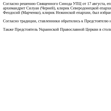
Согласно решению Священного Синода УПЦ от 17 августа, еп
архимандрит Силуан (Черней), клирик Северодонецкой епарх
Феодосий (Марченко), клирик Нежинской епархии, был избра
Согласно традиции, ставленники обратились к Предстоятелю и
Также Предстоятель Украинской Православной Церкви в сто
Силуана (Черней) во епископа Герцаевского, викария Чернов
Его Блаженству сослужили митрополит Каменец-Подольский
Бориспольский и Броварской Антоний, иерарх Антиохийского
в священном сане.
По окончании Литургии Блаженнейший Митрополит Онуфрий об
архиерейское благословение.