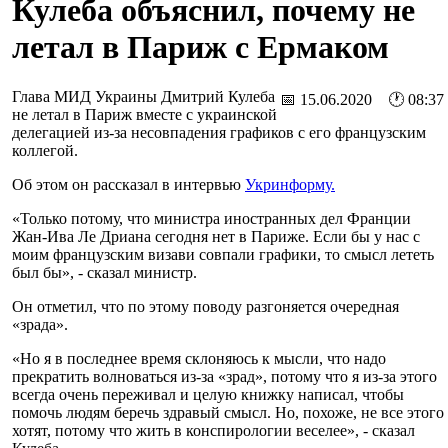
Кулеба объяснил, почему не
летал в Париж с Ермаком
Глава МИД Украины Дмитрий Кулеба
📅 15.06.2020 🕐 08:37
не летал в Париж вместе с украинской
делегацией из-за несовпадения графиков с его французским
коллегой.
Об этом он рассказал в интервью
Укринформу.
«Только потому, что министра иностранных дел Франции
Жан-Ива Ле Дриана сегодня нет в Париже. Если бы у нас с
моим французским визави совпали графики, то смысл лететь
был бы», - сказал министр.
Он отметил, что по этому поводу разгоняется очередная
«зрада».
«Но я в последнее время склоняюсь к мысли, что надо
прекратить волноваться из-за «зрад», потому что я из-за этого
всегда очень переживал и целую книжку написал, чтобы
помочь людям беречь здравый смысл. Но, похоже, не все этого
хотят, потому что жить в конспирологии веселее», - сказал