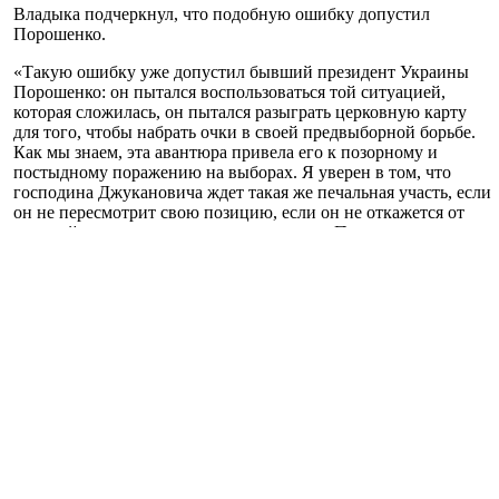
Владыка подчеркнул, что подобную ошибку допустил
Порошенко.
«Такую ошибку уже допустил бывший президент Украины
Порошенко: он пытался воспользоваться той ситуацией,
которая сложилась, он пытался разыграть церковную карту
для того, чтобы набрать очки в своей предвыборной борьбе.
Как мы знаем, эта авантюра привела его к позорному и
постыдному поражению на выборах. Я уверен в том, что
господина Джукановича ждет такая же печальная участь, если
он не пересмотрит свою позицию, если он не откажется от
гонений на каноническую черногорскую Православную
Церковь, я подчеркиваю, черногорскую Православную
Церковь не по названию, а по тому, что это Церковь
черногорского народа, и если господину Джукановичу это
непонятно, то пусть он посмотрит на те толпы людей, которые
вышли для того, чтобы показать свою солидарность с
епископом, заточенным в тюрьму», - отметил митрополит
Иларион.
Архиерей напомнил случай с арестом епископа в Черногории.
«Я думаю, что самый лучший способ нарушить все
коронавирусные ограничения — это взять православного
епископа и посадить в тюрьму, потому что тогда люди