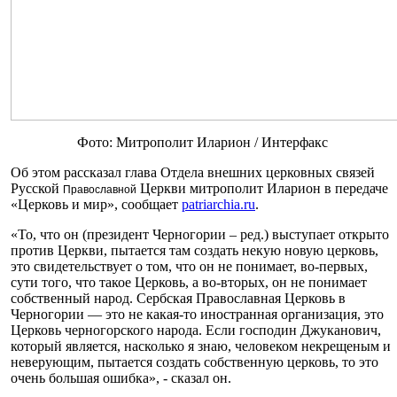
Фото: Митрополит Иларион / Интерфакс
Об этом рассказал глава Отдела внешних церковных связей
Русской
Церкви митрополит Иларион в передаче
П
р
авославной
«Церковь и мир», сообщает
patriarchia.ru
.
«То, что он (президент Черногории – ред.) выступает открыто
против Церкви, пытается там создать некую новую церковь,
это свидетельствует о том, что он не понимает, во-первых,
сути того, что такое Церковь, а во-вторых, он не понимает
собственный народ. Сербская Православная Церковь в
Черногории — это не какая-то иностранная организация, это
Церковь черногорского народа. Если господин Джуканович,
который является, насколько я знаю, человеком некрещеным и
неверующим, пытается создать собственную церковь, то это
очень большая ошибка», - сказал он.