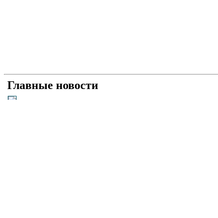
Главные новости
Універсальний «солдат»: як і чому Умєров став 
Рашисти на куражі: про що свідчать нові удари 
Прагматична деескалація: про що свідчить офіц