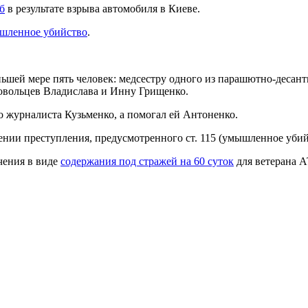
б
в результате взрыва автомобиля в Киеве.
шленное убийство
.
ьшей мере пять человек: медсестру одного из парашютно-десант
ровольцев Владислава и Инну Грищенко.
о журналиста Кузьменко, а помогал ей Антоненко.
нии преступления, предусмотренного ст. 115 (умышленное уби
чения в виде
содержания под стражей на 60 суток
для ветерана 