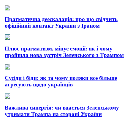
Прагматична деескалація: про що свідчить
офіційний контакт України з Іраном
Плюс прагматизм, мінус емоції: як і чому
пройшла нова зустріч Зеленського з Трампом
Сусіди і біди: як та чому поляки все більше
агресують щодо українців
Важлива синергія: чи вдасться Зеленському
утримати Трампа на стороні України