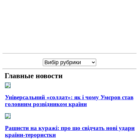
Главные новости
Універсальний «солдат»: як і чому Умєров став
головним розвідником країни
Рашисти на куражі: про що свідчать нові удари
країни-терористки