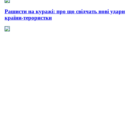
Рашисти на куражі: про що свідчать нові удари
країни-терористки
Прагматична деескалація: про що свідчить
офіційний контакт України з Іраном
Плюс прагматизм, мінус емоції: як і чому
пройшла нова зустріч Зеленського з Трампом
Сусіди і біди: як та чому поляки все більше
агресують щодо українців
Важлива синергія: чи вдасться Зеленському