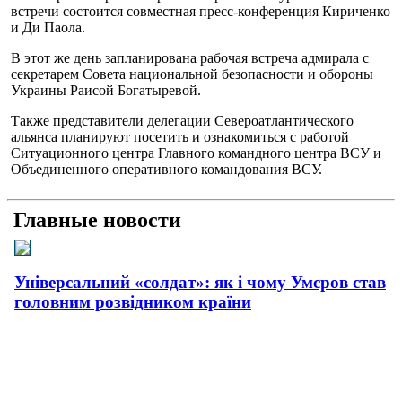
встречи состоится совместная пресс-конференция Кириченко
и Ди Паола.
В этот же день запланирована рабочая встреча адмирала с
секретарем Совета национальной безопасности и обороны
Украины Раисой Богатыревой.
Также представители делегации Североатлантического
альянса планируют посетить и ознакомиться с работой
Ситуационного центра Главного командного центра ВСУ и
Объединенного оперативного командования ВСУ.
Главные новости
Універсальний «солдат»: як і чому Умєров став
головним розвідником країни
Рашисти на куражі: про що свідчать нові удари
країни-терористки