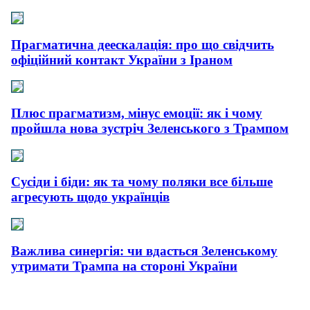
Прагматична деескалація: про що свідчить
офіційний контакт України з Іраном
Плюс прагматизм, мінус емоції: як і чому
пройшла нова зустріч Зеленського з Трампом
Сусіди і біди: як та чому поляки все більше
агресують щодо українців
Важлива синергія: чи вдасться Зеленському
утримати Трампа на стороні України