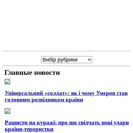
Главные новости
Універсальний «солдат»: як і чому Умєров став
головним розвідником країни
Рашисти на куражі: про що свідчать нові удари
країни-терористки