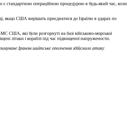
о є стандартною операційною процедурою в будь-який час, коли
оді, якщо США вирішать приєднатися до Ізраїлю в ударах по
ВМС США, які були розгорнуті на базі військово-морської
щені літаки і кораблі під час підвищеної напружености.
дтримуване Іраном шиїтське ополчення здійснило атаку