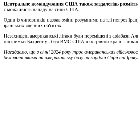
Центральне командування США також заздалегідь розмістил
є можливість нападу на сили США.
Один із чиновників назвав зміни розумними на тлі погроз Іран
іранських ядерних об'єктах.
Незахищені американські літаки були переміщені з авіабази Аль
підтримки Бахрейну - базі ВМС США в острівній країні - покин
Нагадаємо, що в січні 2024 року троє американських військовос
безпілотниками на американську базу на кордоні Сирії та Іраку