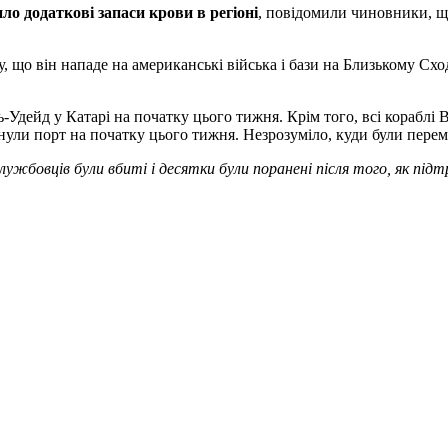
о додаткові запаси крови в регіоні
, повідомили чиновники, щ
у, що він нападе на американські війська і бази на Близькому Сх
-Удейд у Катарі на початку цього тижня. Крім того, всі кораблі 
ули порт на початку цього тижня. Незрозуміло, куди були перемі
лужбовців були вбиті і десятки були поранені після того, як пі
.