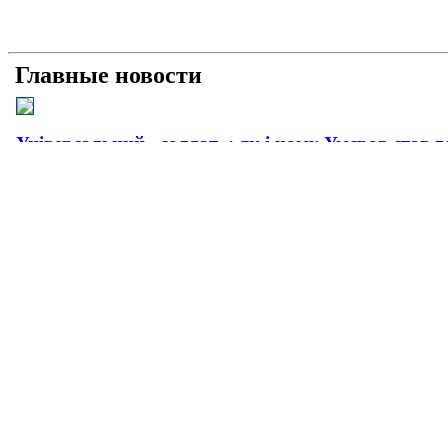
Главные новости
Універсальний «солдат»: як і чому Умєров став 
Рашисти на куражі: про що свідчать нові удари 
Прагматична деескалація: про що свідчить офіц
Плюс прагматизм, мінус емоції: як і чому пройш