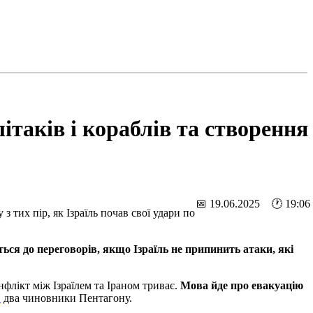
таків і кораблів та створення
📅 19.06.2025 🕐 19:06
 тих пір, як Ізраїль почав свої удари по
ться до переговорів, якщо Ізраїль не припинить атаки, які
нфлікт між Ізраїлем та Іраном триває.
Мова йде про евакуацію
N
два чиновники Пентагону.