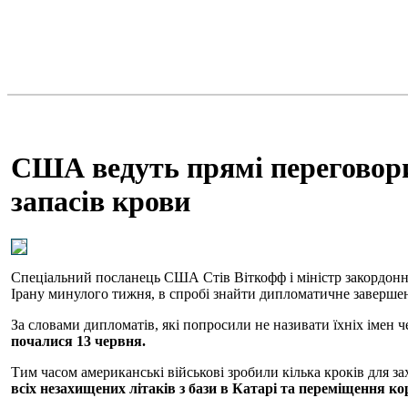
США ведуть прямі переговори 
запасів крови
Спеціальний посланець США Стів Віткофф і міністр закордонних 
Ірану минулого тижня, в спробі знайти дипломатичне заверше
За словами дипломатів, які попросили не називати їхніх імен ч
почалися 13 червня.
Тим часом американські військові зробили кілька кроків для за
всіх незахищених літаків з бази в Катарі та переміщення