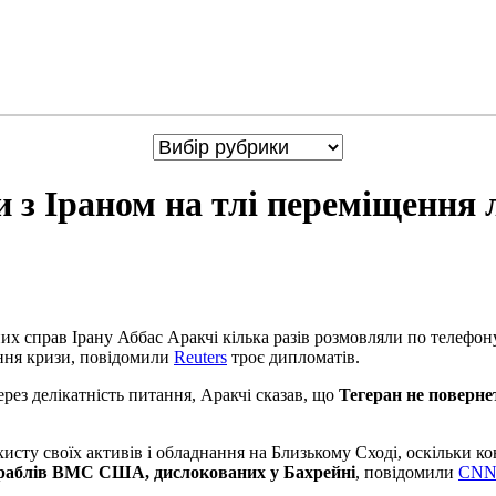
з Іраном на тлі переміщення лі
справ Ірану Аббас Аракчі кілька разів розмовляли по телефону з
ння кризи, повідомили
Reuters
троє дипломатів.
ерез делікатність питання, Аракчі сказав, що
Тегеран не поверне
хисту своїх активів і обладнання на Близькому Сході, оскільки ко
 кораблів ВМС США, дислокованих у Бахрейні
, повідомили
CN