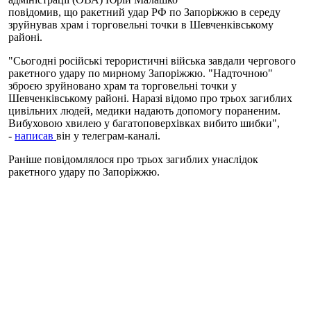
повідомив, що ракетний удар РФ по Запоріжжю в середу
зруйнував храм і торговельні точки в Шевченківському
районі.
"Сьогодні російські терористичні війська завдали чергового
ракетного удару по мирному Запоріжжю. "Надточною"
зброєю зруйновано храм та торговельні точки у
Шевченківському районі. Наразі відомо про трьох загиблих
цивільних людей, медики надають допомогу пораненим.
Вибуховою хвилею у багатоповерхівках вибито шибки",
-
написав
він у телеграм-каналі.
Раніше повідомлялося про трьох загиблих унаслідок
ракетного удару по Запоріжжю.