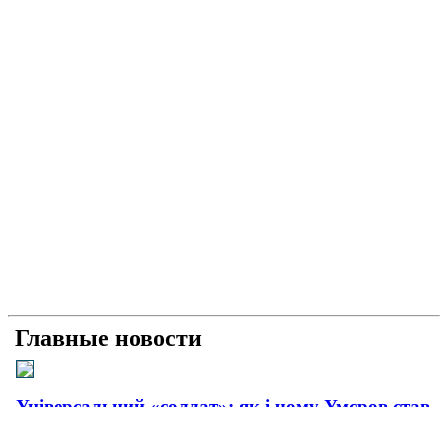
Главные новости
Універсальний «солдат»: як і чому Умєров став
головним розвідником країни