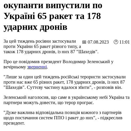
окупанти випустили по
Україні 65 ракет та 178
ударних дронів
За цей тиждень росіяни застосували
📅 07.08.2023 🕐 11:01
проти України 65 ракет різного типу, а
також 178 ударних дронів, із них 87 "Шахедів".
Про це повідомив президент Володимир Зеленський у
вечірньому
зверненні
.
"Лише за один цей тиждень російські терористи застосували
проти нас вже 65 різних ракет, 178 ударних дронів, із них 87
"Шахедів". Суттєву частину вдалося збити", - розповів він.
Зеленський наголосив, що саме в українському небі Україна та
партнери можуть довести, що терор програє.
"Дуже важлива відповідальна позиція кожного з партнерів
щодо постачання систем ППО і ракет до них", - підкреслив
президент.