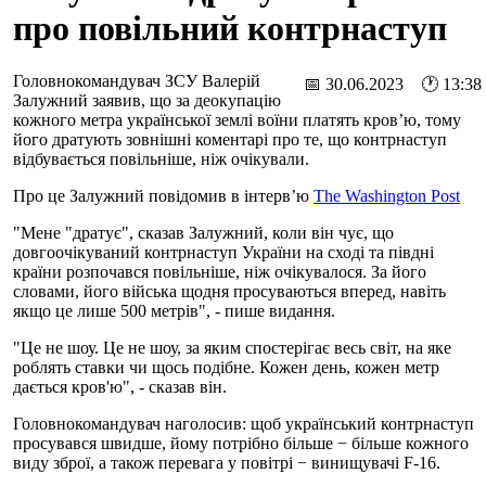
про повільний контрнаступ
Головнокомандувач ЗСУ Валерій
📅 30.06.2023 🕐 13:38
Залужний заявив, що за деокупацію
кожного метра української землі воїни платять кров’ю, тому
його дратують зовнішні коментарі про те, що контрнаступ
відбувається повільніше, ніж очікували.
Про це Залужний повідомив в інтерв’ю
The Washington Post
"Мене "дратує", сказав Залужний, коли він чує, що
довгоочікуваний контрнаступ України на сході та півдні
країни розпочався повільніше, ніж очікувалося. За його
словами, його війська щодня просуваються вперед, навіть
якщо це лише 500 метрів", - пише видання.
"Це не шоу. Це не шоу, за яким спостерігає весь світ, на яке
роблять ставки чи щось подібне. Кожен день, кожен метр
дається кров'ю", - сказав він.
Головнокомандувач наголосив: щоб український контрнаступ
просувався швидше, йому потрібно більше − більше кожного
виду зброї, а також перевага у повітрі − винищувачі F-16.