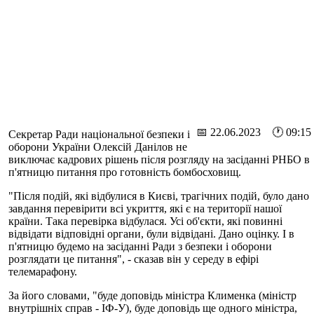
📅 22.06.2023 🕐 09:15
Секретар Ради національної безпеки і
оборони України Олексій Данілов не
виключає кадрових рішень після розгляду на засіданні РНБО в
п'ятницю питання про готовність бомбосховищ.
"Після подій, які відбулися в Києві, трагічних подій, було дано
завдання перевірити всі укриття, які є на території нашої
країни. Така перевірка відбулася. Усі об'єкти, які повинні
відвідати відповідні органи, були відвідані. Дано оцінку. І в
п'ятницю будемо на засіданні Ради з безпеки і оборони
розглядати це питання", - сказав він у середу в ефірі
телемарафону.
За його словами, "буде доповідь міністра Клименка (міністр
внутрішніх справ - ІФ-У), буде доповідь ще одного міністра,