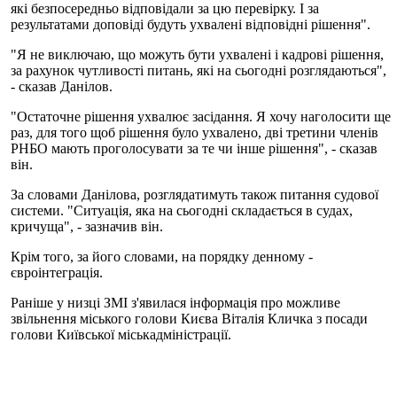
які безпосередньо відповідали за цю перевірку. І за
результатами доповіді будуть ухвалені відповідні рішення".
"Я не виключаю, що можуть бути ухвалені і кадрові рішення,
за рахунок чутливості питань, які на сьогодні розглядаються",
- сказав Данілов.
"Остаточне рішення ухвалює засідання. Я хочу наголосити ще
раз, для того щоб рішення було ухвалено, дві третини членів
РНБО мають проголосувати за те чи інше рішення", - сказав
він.
За словами Данілова, розглядатимуть також питання судової
системи. "Ситуація, яка на сьогодні складається в судах,
кричуща", - зазначив він.
Крім того, за його словами, на порядку денному -
євроінтеграція.
Раніше у низці ЗМІ з'явилася інформація про можливе
звільнення міського голови Києва Віталія Кличка з посади
голови Київської міськадміністрації.