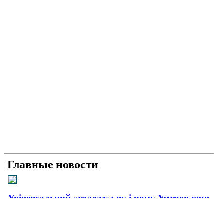
Главные новости
Універсальний «солдат»: як і чому Умєров став
головним розвідником країни