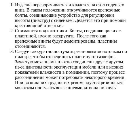
Изделие переворачивается и кладется на стол сиденьем
вниз. В таком положении откручиваются крепежные
болты, соединяющие устройство для регулировки
высоты (пиастру) с сиденьем. Делается это при помощи
крестовидной отвертки.
Снимаются подлокотники. Болты, соединяющие их с
пластиной, нужно раскрутить. После того как
крепежные винты будут демонтированы, пластины
отсоединяются.
Следует аккуратно постучать резиновым молоточком по
пиастре, чтобы отсоединить пластину от газлифта.
Зачастую механизмы плотно соединены друг с другом
из-за длительности эксплуатации мебели или высоких
показателей влажности в помещении, поэтому процесс
рассоединения может потребовать некоторого времени.
При возникших трудностях рекомендуется резиновым
молотком постучать возле пневмопатрона по кругу.
Делать это нужно осторожно, чтобы пластина не
деформировалась.
Демонтаж устройства, соединяющего сиденье игрового
стула и спинку. Этот этап называется перманент-
контакт. Необходимо открутить болты, фиксирующие
механизм снизу на пиастре, а сверху — на спинке
кресла.