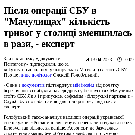
Після операції СБУ в
"Мачулищах" кількість
тривог у столиці зменшилась
в рази, - експерт
Злиті в мережу «документи
📅 13.04.2023 🕐 10:09
Пентагону» підтвердили, що за
вибухом на аеродромі у білоруських Мачулищах стоїть СБУ.
Про це
пише політолог
Олексій Голобуцький.
«Один з
документів
підтверджує
мій інсайд
від початку
березня, що за вибухом на аеродромі у білоруських Мачулищах
стоїть СБУ. Як я і припускав, евфемізм «білоруські партизани»
Службі був потрібен лише для прикриття», - відзначає
експерт.
Голобуцький також аналізує наслідки операції української
спецслужби. «Росіяни після вибуху перестали почувати себе у
Білорусі так вільно, як раніше. Аеропорт, де базувалась
стратегічна авіація, був об’єктом з найбільш потужною