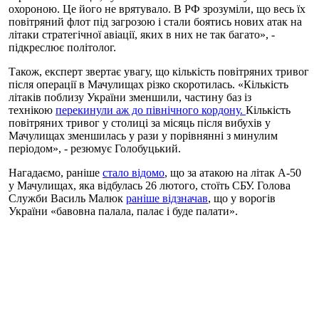
охороною. Це його не врятувало. В РФ зрозуміли, що весь їх
повітряний флот під загрозою і стали боятись нових атак на
літаки стратегічної авіації, яких в них не так багато», -
підкреслює політолог.
Також, експерт звертає увагу, що кількість повітряних тривог
після операції в Мачулищах різко скоротилась. «Кількість
літаків поблизу України зменшили, частину баз із
технікою
перекинули аж до північного кордону.
Кількість
повітряних тривог у столиці за місяць після вибухів у
Мачулищах зменшилась у рази у порівнянні з минулим
періодом», - резюмує Голобуцький.
Нагадаємо, раніше
стало відомо
, що за атакою на літак А-50
у Мачулищах, яка відбулась 26 лютого, стоїть СБУ. Голова
Служби Василь Малюк
раніше відзначав
, що у ворогів
України «бавовна палала, палає і буде палати».