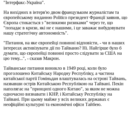
"Інтерфакс-Україна".
На вихідних в інтерв'ю двом французьким журналістам та
європейському виданню Politico президент Франції заявив, що
Європа стикається з "великими ризиками" через те, що
"попадає в кризи, які не є нашими, і це заважає вибудовувати
нашу стратегічну автономність".
"Питання, на яке європейці повинні відповісти, - чи в наших
інтересах активізувати дії по Тайваню? Ні. Найгірше було б
думати, що європейці повинні просто слідувати за США на
цю тему...", - сказав Макрон.
Тайванське питання виникло в 1949 році, коли було
проголошено Китайську Народну Республіку, а частина
китайської партії Гоміньдан влаштувалась на острові Тайвань,
назвавши острів Китайською Республікою на Тайвані. Пекін
наполягає на "принципі одного Китаю", за яким не можна
одночасно визнавати і КНР, і Китайську Республіку на
Тайвані. При цьому майже у всіх великих державах є
неофіційні культурні та економічні офіси Тайбею.