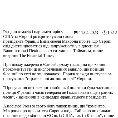
Ряд дипломатів і парламентарів у
📅 11.04.2023 🕐 10:12
США та Європі розкритикували слова
президента Франції Емманюеля Макрона про те, що Європі
слід дистанціюватися від напруженості у відносинах
Вашингтона і Пекіна через ситуацію з Тайванем, пише
видання The Financial Times.
При цьому джерело в Єлисейському палаці на прохання
прокоментувати ці висловлювання заявило, що позиція
Франції по суті не змінювалася і Париж завжди виступав за
просування "стратегічної автономності" Європи.
"Просування незалежної зовнішньої політики була частиною
позиції Франції з часів генерала де Голля і навіть ще з ранніх
часів", - зазначили в канцелярії французького президента.
Associated Press зі свого боку також пише, що "коментарі
Макрона про пріоритети Європи щодо Тайваню викликали
питання щодо відносин ЄС як із США, так і з Китаєм", пише