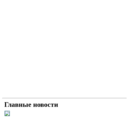
Главные новости
Універсальний «солдат»: як і чому Умєров став