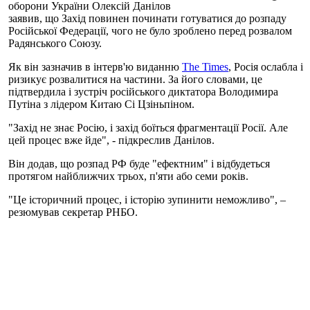
оборони України Олексій Данілов
заявив, що Захід повинен починати готуватися до розпаду
Російської Федерації, чого не було зроблено перед розвалом
Радянського Союзу.
Як він зазначив в інтерв'ю виданню
The Times
, Росія ослабла і
ризикує розвалитися на частини. За його словами, це
підтвердила і зустріч російського диктатора Володимира
Путіна з лідером Китаю Сі Цзіньпіном.
"Захід не знає Росію, і захід боїться фрагментації Росії. Але
цей процес вже йде", - підкреслив Данілов.
Він додав, що розпад РФ буде "ефектним" і відбудеться
протягом найближчих трьох, п'яти або семи років.
"Це історичний процес, і історію зупинити неможливо", –
резюмував секретар РНБО.