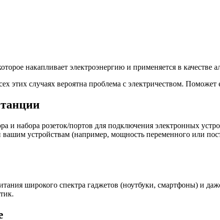
которое накапливает электроэнергию и применяется в качестве а
всех этих случаях вероятна проблема с электричеством. Поможет
станции
ора и набора розеток/портов для подключения электронных устро
 вашим устройствам (например, мощность переменного или пост
итания широкого спектра гаджетов (ноутбуки, смартфоны) и да
тик.
е