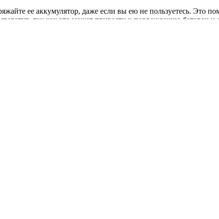
аряжайте ее аккумулятор, даже если вы ею не пользуетесь. Это п
ператур, так как это может привести к повреждению батареи и
те родное зарядное оборудование. Не используйте посторонние 
ованию и техническому обслуживанию ПЭ, тогда она прослужит 