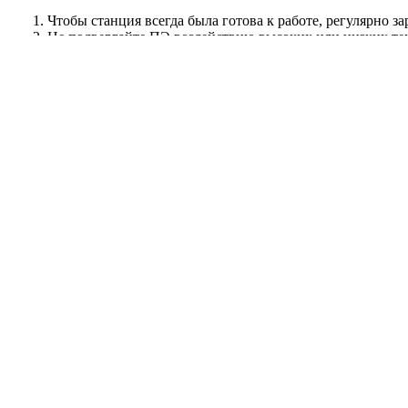
Чтобы станция всегда была готова к работе, регулярно з
Не подвергайте ПЭ воздействию высоких или низких тем
Чтобы ПЭ заряжалась безопасно и эффективно, используй
аккумулятор.
Не пренебрегайте рекомендациями производителя по использ
Главные новости