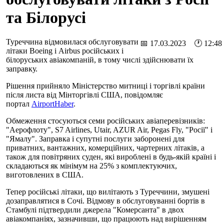
та Білорусі
Туреччина відмовилася обслуговувати
📅 17.03.2023 🕐 12:48
літаки Boeing і Airbus російських і
білоруських авіакомпаній, в тому числі здійснювати їх
заправку.
Рішення прийняло Міністерство митниці і торгівлі країни
після листа від Мінторгівлі США, повідомляє
портал
AirportHaber
.
Обмеження стосуються семи російських авіаперевізників:
"Аерофлоту", S7 Airlines, Utair, AZUR Air, Pegas Fly, "Росії" і
"Ямалу". Заправка і супутні послуги заборонені для
приватних, вантажних, комерційних, чартерних літаків, а
також для повітряних суден, які вироблені в будь-якій країні і
складаються як мінімум на 25% з комплектуючих,
виготовлених в США.
Тепер російські літаки, що вилітають з Туреччини, змушені
дозаправлятися в Сочі. Відмову в обслуговуванні бортів в
Стамбулі підтвердили джерела "Комерсанта" в двох
авіакомпаніях, зазначивши, що працюють над вирішенням