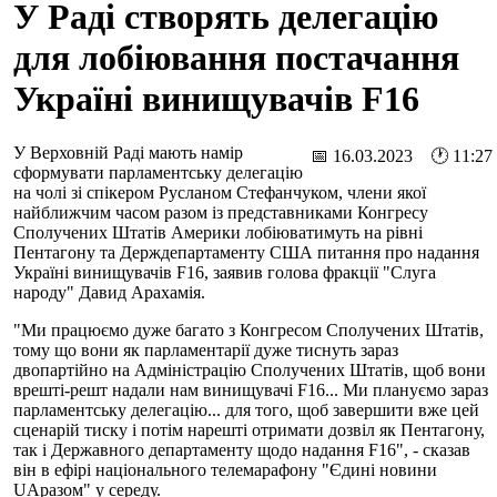
У Раді створять делегацію
для лобіювання постачання
Україні винищувачів F16
У Верховній Раді мають намір
📅 16.03.2023 🕐 11:27
сформувати парламентську делегацію
на чолі зі спікером Русланом Стефанчуком, члени якої
найближчим часом разом із представниками Конгресу
Сполучених Штатів Америки лобіюватимуть на рівні
Пентагону та Держдепартаменту США питання про надання
Україні винищувачів F16, заявив голова фракції "Слуга
народу" Давид Арахамія.
"Ми працюємо дуже багато з Конгресом Сполучених Штатів,
тому що вони як парламентарії дуже тиснуть зараз
двопартійно на Адміністрацію Сполучених Штатів, щоб вони
врешті-решт надали нам винищувачі F16... Ми плануємо зараз
парламентську делегацію... для того, щоб завершити вже цей
сценарій тиску і потім нарешті отримати дозвіл як Пентагону,
так і Державного департаменту щодо надання F16", - сказав
він в ефірі національного телемарафону "Єдині новини
UAразом" у середу.