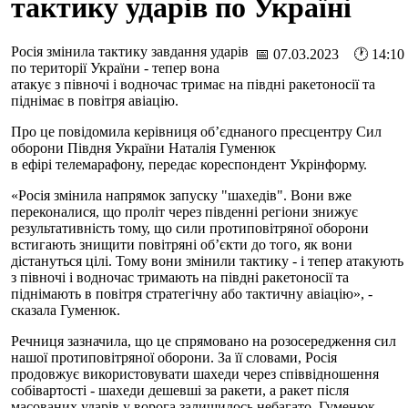
тактику ударів по Україні
Росія змінила тактику завдання ударів
📅 07.03.2023 🕐 14:10
по території України - тепер вона
атакує з півночі і водночас тримає на півдні ракетоносії та
піднімає в повітря авіацію.
Про це повідомила керівниця об’єднаного пресцентру Сил
оборони Півдня України Наталія Гуменюк
в ефірі телемарафону, передає кореспондент Укрінформу.
«Росія змінила напрямок запуску "шахедів". Вони вже
переконалися, що проліт через південні регіони знижує
результативність тому, що сили протиповітряної оборони
встигають знищити повітряні об’єкти до того, як вони
дістануться цілі. Тому вони змінили тактику - і тепер атакують
з півночі і водночас тримають на півдні ракетоносії та
піднімають в повітря стратегічну або тактичну авіацію», -
сказала Гуменюк.
Речниця зазначила, що це спрямовано на розосередження сил
нашої протиповітряної оборони. За її словами, Росія
продовжує використовувати шахеди через співвідношення
собівартості - шахеди дешевші за ракети, а ракет після
масованих ударів у ворога залишилось небагато. Гуменюк