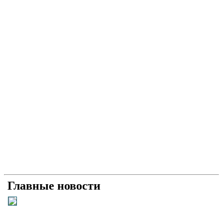
Главные новости
Універсальний «солдат»: як і чому Умєров став