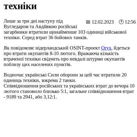
техніки
Лише за три дні наступу під
📅 12.02.2023 🕐 12:56
Вугледаром та Авдіївкою російські
загарбники втратили щонайменше 103 одиниці військової
техніки. Серед втрат 36 бойових танків.
Як повідомляє нідерландський OSINT-проект
Oryx
, йдеться
про втрати окупантів 8-10 лютого. Вражаюча кількість
втраченої техніки свідчить про невдалі штурми окупантів
поблизу цих населених пунктів.
Водночас українські Сили оборони за цей час втратили 20
одиниць техніки, зокрема 2 танки.
Співвідношення російських та українських втрат до вечора 10
лютого становило близько 5:1, загальне співвідношення втрат
- 9189 та 2941, або 3,12:1.