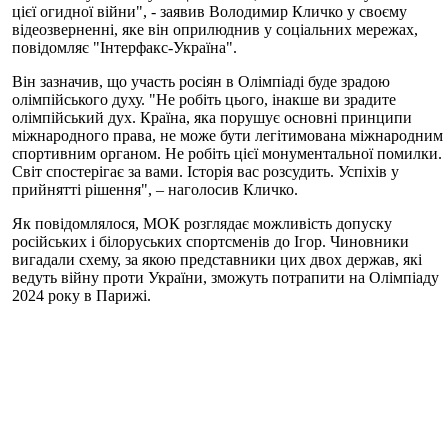
цієї огидної війни", - заявив Володимир Кличко у своєму
відеозверненні, яке він оприлюднив у соціальних мережах,
повідомляє "Інтерфакс-Україна".
Він зазначив, що участь росіян в Олімпіаді буде зрадою
олімпійського духу. "Не робіть цього, інакше ви зрадите
олімпійський дух. Країна, яка порушує основні принципи
міжнародного права, не може бути легітимована міжнародним
спортивним органом. Не робіть цієї монументальної помилки.
Світ спостерігає за вами. Історія вас розсудить. Успіхів у
прийнятті рішення", – наголосив Кличко.
Як повідомлялося, МОК розглядає можливість допуску
російських і білоруських спортсменів до Ігор. Чиновники
вигадали схему, за якою представники цих двох держав, які
ведуть війну проти України, зможуть потрапити на Олімпіаду
2024 року в Парижі.