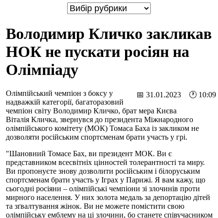
Володимир Кличко закликав
НОК не пускати росіян на
Олімпіаду
Олімпійський чемпіон з боксу у
📅 31.01.2023 🕐 10:09
надважкій категорії, багаторазовий
чемпіон світу Володимир Кличко, брат мера Києва
Віталія Кличка, звернувся до президента Міжнародного
олімпійського комітету (МОК) Томаса Баха із закликом не
дозволяти російським спортсменам брати участь у грі.
"Шановний Томасе Бах, ви президент МОК. Ви є
представником всесвітніх цінностей толерантності та миру.
Ви пропонуєте знову дозволити російським і білоруським
спортсменам брати участь у Іграх у Парижі. Я вам кажу, що
сьогодні росіяни – олімпійські чемпіони зі злочинів проти
мирного населення. У них золота медаль за депортацію дітей
та зґвалтування жінок. Ви не можете помістити свою
олімпійську емблему на ці злочини, бо станете співучасником