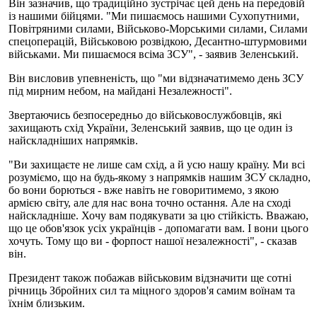
Він зазначив, що традиційно зустрічає цей день на передовій
із нашими бійцями. "Ми пишаємось нашими Сухопутними,
Повітряними силами, Військово-Морськими силами, Силами
спецоперацій, Військовою розвідкою, Десантно-штурмовими
військами. Ми пишаємося всіма ЗСУ", - заявив Зеленський.
Він висловив упевненість, що "ми відзначатимемо день ЗСУ
під мирним небом, на майдані Незалежності".
Звертаючись безпосередньо до військовослужбовців, які
захищають схід України, Зеленський заявив, що це один із
найскладніших напрямків.
"Ви захищаєте не лише сам схід, а й усю нашу країну. Ми всі
розуміємо, що на будь-якому з напрямків нашим ЗСУ складно,
бо вони борються - вже навіть не говоритимемо, з якою
армією світу, але для нас вона точно остання. Але на сході
найскладніше. Хочу вам подякувати за цю стійкість. Вважаю,
що це обов'язок усіх українців - допомагати вам. І вони цього
хочуть. Тому що ви - форпост нашої незалежності", - сказав
він.
Президент також побажав військовим відзначити ще сотні
річниць Збройних сил та міцного здоров'я самим воїнам та
їхнім близьким.