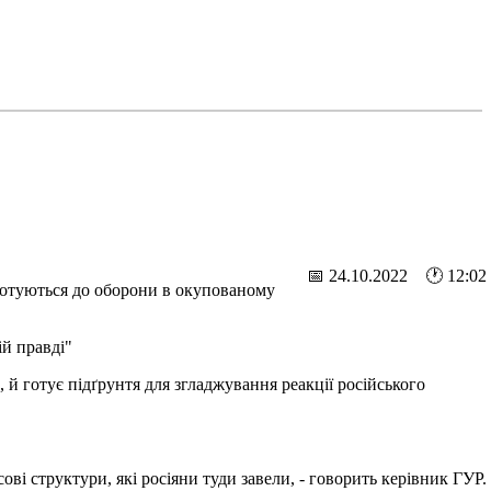
📅 24.10.2022 🕐 12:02
 готуються до оборони в окупованому
ій правді"
й готує підґрунтя для згладжування реакції російського
ві структури, які росіяни туди завели, - говорить керівник ГУР.