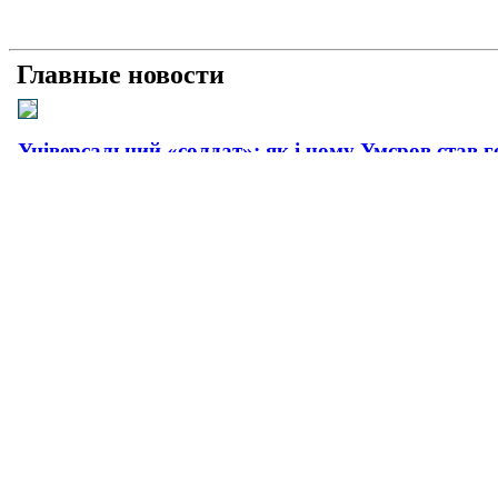
Главные новости
Універсальний «солдат»: як і чому Умєров став 
Рашисти на куражі: про що свідчать нові удари 
Прагматична деескалація: про що свідчить офіц
Плюс прагматизм, мінус емоції: як і чому пройш
Сусіди і біди: як та чому поляки все більше агре