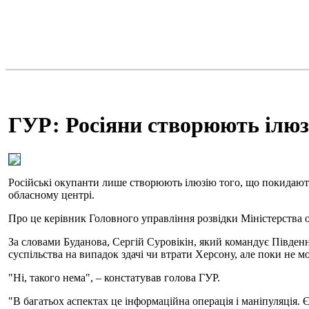
ГУР: Росіяни створюють ілюз
Російські окупанти лише створюють ілюзію того, що покидають 
обласному центрі.
Про це керівник Головного управління розвідки Міністерства
За словами Буданова, Сергій Суровікін, який командує Південн
суспільства на випадок здачі чи втрати Херсону, але поки не м
"Ні, такого нема", – констатував голова ГУР.
"В багатьох аспектах це інформаційна операція і маніпуляція. 