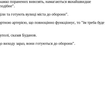
их, важко поранених вивозять, намагаються якнайшвидше
подібне".
іли та готують вулиці міста до оборони".
ортною артерією, що повноцінно функціонує, то "їм треба буде
іуполі, сказав Буданов.
до виходу зараз, вони готуються до оборони".