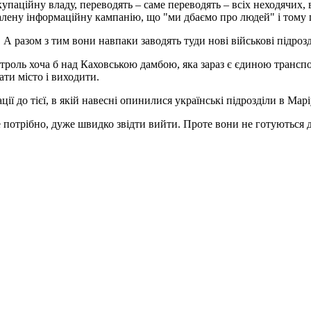
 окупаційну владу, переводять – саме переводять – всіх неходяч
шалену інформаційну кампанію, що "ми дбаємо про людей" і тому 
А разом з тим вони навпаки заводять туди нові військові підрозд
троль хоча б над Каховською дамбою, яка зараз є єдиною трансп
ти місто і виходити.
ії до тієї, в якій навесні опинилися українські підрозділи в Мар
е потрібно, дуже швидко звідти вийти. Проте вони не готуються 