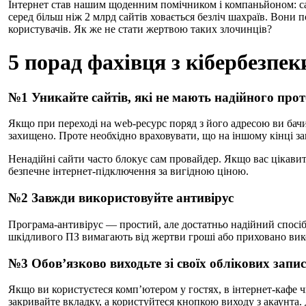
Інтернет став нашим щоденним помічником і компаньйоном: са
серед більш ніж 2 млрд сайтів ховається безліч шахраїв. Во
користувачів. Як же не стати жертвою таких злочинців?
5 порад фахівця з кібербезпек
№1 Уникайте сайтів, які не мають надійного про
Якщо при переході на web-ресурс поряд з його адресою ви бачит
захищено. Проте необхідно враховувати, що на іншому кінці 
Ненадійні сайти часто блокує сам провайдер. Якщо вас цікави
безпечне інтернет-підключення за вигідною ціною.
№2 Завжди використовуйте антивірус
Програма-антивірус — простий, але достатньо надійний спосіб 
шкідливого ПЗ вимагають від жертви гроші або приховано вико
№3 Обов’язково виходьте зі своїх облікових запи
Якщо ви користуєтеся комп’ютером у гостях, в інтернет-кафе ч
закривайте вкладку, а користуйтеся кнопкою виходу з акаунта.