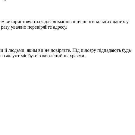
йники» використовуються для виманювання персональних даних у
 разу уважно перевіряйте адресу.
 й людьми, яким ви не довіряєте. Під підозру підпадають будь-
його акаунт міг бути захоплений шахраями.