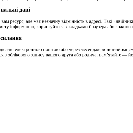
ональні дані
ий вам ресурс, але має незначну відмінність в адресі. Такі «дві
бисту інформацію, користуйтеся закладками браузера або кожного
осилання
надіслані електронною поштою або через месенджери незнайомцями
ться з облікового запису вашого друга або родича, пам’ятайте — 