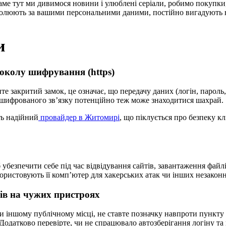
ме тут ми дивимося новини і улюблені серіали, робимо покупки
ни полюють за вашими персональними даними, постійно вигадують
и
токолу шифрування (https)
е закритий замок, це означає, що передачу даних (логін, пароль, 
зашифрованого зв’язку потенційно теж може знаходитися шахрай.
ть надійний
провайдер в Житомирі
, що піклується про безпеку клі
убезпечити себе під час відвідування сайтів, завантаження файл
ристовують її комп’ютер для хакерських атак чи інших незаконн
сів на чужих пристроях
и іншому публічному місці, не ставте позначку навпроти пункту
 Додатково перевірте, чи не спрацювало автозберігання логіну та