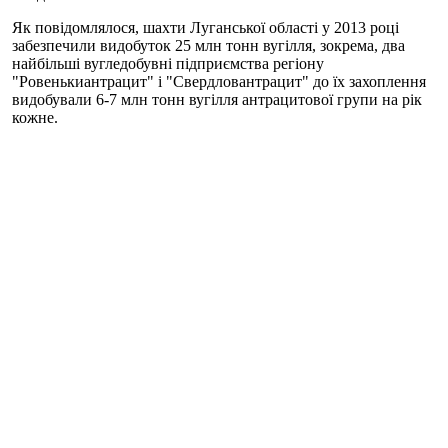
Як повідомлялося, шахти Луганської області у 2013 році
забезпечили видобуток 25 млн тонн вугілля, зокрема, два
найбільші вугледобувні підприємства регіону
"Ровенькиантрацит" і "Свердловантрацит" до їх захоплення
видобували 6-7 млн тонн вугілля антрацитової групи на рік
кожне.