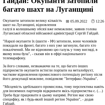
Гайдай: Окупанти затопили
багато шахт на Луганщині
Окупанти затопили велику кількість
📅 05.09.2022 🕐 12:26
шахт на Луганщині, відновлення
галузі в колишньому обсязі вже неможливе, заявив голова
Луганської обласної військової адміністрації Сергій Гайдай.
"Наразі окупанти їх (шахти - ІФ) затопили, вони чоловіків
покидали на фронт, багато з них уже загинули, багато хто
покалічений. Ми не відновимо цю галузь у тому вигляді, в
якому вона була", - сказав він в ефірі національного
телемарафону.
За його словами, незважаючи на те, що багато інших
підприємств окупанти встигли порізати на металобрухт,
часткове відновлення промислового потенціалу регіону після
його деокупації можливе, повідомляє "Інтерфакс-Україна".
"Місцевість здебільшого промислова, тому перспектива навіть
для іноземних партнерів відкривати якісь підприємства є. (…)
Треба буде працювати в цьому напрямі. Регіон має свою
специфіку, як і будь-який інший регіон України", - додав
Гайдай.