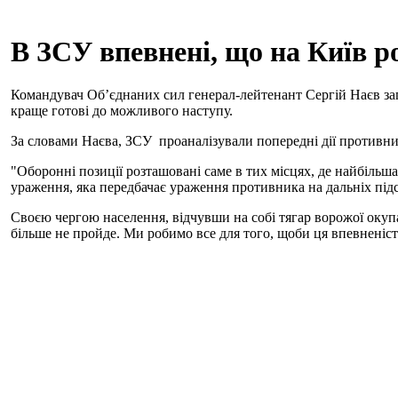
В ЗСУ впевнені, що на Київ р
Командувач Об’єднаних сил генерал-лейтенант Сергій Наєв зап
краще готові до можливого наступу.
За словами Наєва, ЗСУ проаналізували попередні дії противник
"Оборонні позиції розташовані саме в тих місцях, де найбільша
ураження, яка передбачає ураження противника на дальніх під
Своєю чергою населення, відчувши на собі тягар ворожої окуп
більше не пройде. Ми робимо все для того, щоби ця впевненіст