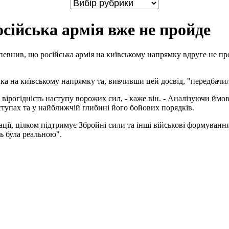
осійська армія вже не пройде
евнив, що російська армія на київському напрямку вдруге не про
а на київському напрямку та, вивчивши цей досвід, "передбачили
 вірогідність наступу ворожих сил, - каже він. - Аналізуючи ймо
ступах та у найближчій глибині його бойових порядків.
ації, цілком підтримує Збройні сили та інші військові формуван
ь була реальною".