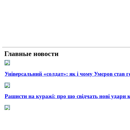
Главные новости
Універсальний «солдат»: як і чому Умєров став 
Рашисти на куражі: про що свідчать нові удари 
Прагматична деескалація: про що свідчить офіц