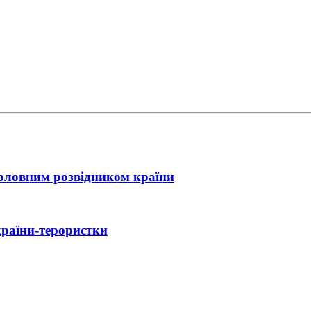
головним розвідником країни
країни-терористки
ійний контакт України з Іраном