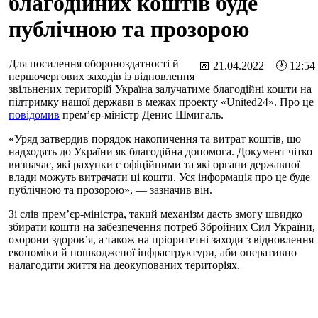
благодійних коштів буде
публічною та прозорою
Для посилення обороноздатності й
📅 21.04.2022 🕐 12:54
першочергових заходів із відновлення
звільнених територій Україна залучатиме благодійні кошти на
підтримку нашої держави в межах проекту «United24». Про це
повідомив
прем’єр-міністр Денис Шмигаль.
«Уряд затвердив порядок накопичення та витрат коштів, що
надходять до України як благодійна допомога. Документ чітко
визначає, які рахунки є офіційними та які органи державної
влади можуть витрачати ці кошти. Уся інформація про це буде
публічною та прозорою», — зазначив він.
Зі слів прем’єр-міністра, такий механізм дасть змогу швидко
збирати кошти на забезпечення потреб Збройних Сил України,
охорони здоров’я, а також на пріоритетні заходи з відновлення
економіки й пошкодженої інфраструктури, аби оперативно
налагодити життя на деокупованих територіях.