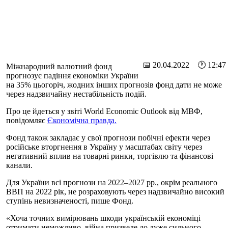
📅 20.04.2022 🕐 12:47
Міжнародний валютний фонд
прогнозує падіння економіки України
на 35% цьогоріч, жодних інших прогнозів фонд дати не може
через надзвичайну нестабільність подій.
Про це йдеться у звіті World Economic Outlook від МВФ,
повідомляє
Єкономічна правда.
Фонд також закладає у свої прогнози побічні ефекти через
російське вторгнення в Україну у масштабах світу через
негативний вплив на товарні ринки, торгівлю та фінансові
канали.
Для України всі прогнози на 2022–2027 рр., окрім реального
ВВП на 2022 рік, не розраховують через надзвичайно високий
ступінь невизначеності, пише Фонд.
«Хоча точних вимірювань шкоди українській економіці
отримати неможливо, війна призведе до дуже сильного