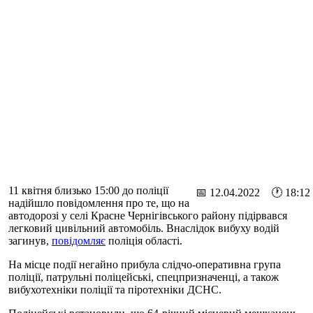
11 квітня близько 15:00 до поліції
📅 12.04.2022 🕐 18:12
надійшло повідомлення про те, що на
автодорозі у селі Красне Чернігівського району підірвався
легковий цивільний автомобіль. Внаслідок вибуху водій
загинув,
повідомляє
поліція області.
На місце події негайно прибула слідчо-оперативна група
поліції, патрульні поліцейські, спецпризначенці, а також
вибухотехніки поліції та піротехніки ДСНС.