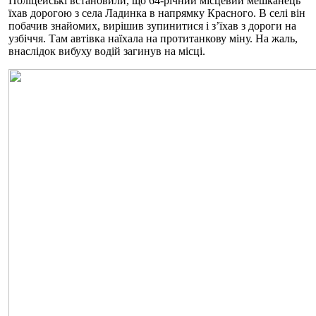
Поліцейські встановили, що 64-річний місцевий мешканець
їхав дорогою з села Ладинка в напрямку Красного. В селі він
побачив знайомих, вирішив зупинитися і з’їхав з дороги на
узбіччя. Там автівка наїхала на протитанкову міну. На жаль,
внаслідок вибуху водій загинув на місці.