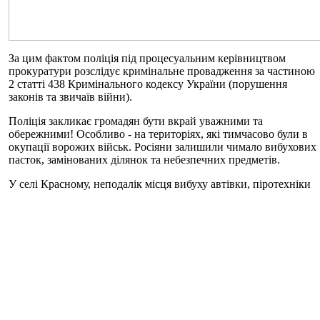
За цим фактом поліція під процесуальним керівництвом
прокуратури розслідує кримінальне провадження за частиною
2 статті 438 Кримінального кодексу України (порушення
законів та звичаїв війни).
Поліція закликає громадян бути вкрай уважними та
обережними! Особливо - на територіях, які тимчасово були в
окупації ворожих військ. Росіяни залишили чимало вибухових
пасток, замінованих ділянок та небезпечних предметів.
У селі Красному, неподалік місця вибуху автівки, піротехніки
ДСНС того ж дня знешкодили ще 5 мін.
Поліцейські наполегливо рекомендують громадянам
повертатися до населених пунктів лише після того, як фахівці
обстежать всі дороги і будівлі. Не пересувайтеся там, де
можуть бути заміновані ділянки - це узбіччя, лісосмуги, не
розорані поля. Якщо ви побачили підозрілий або
вибухонебезпечний предмет - негайно телефонуйте до поліції
або рятувальників.