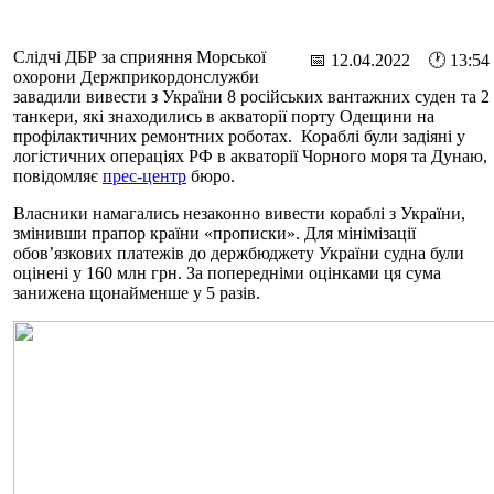
Слідчі ДБР за сприяння Морської
📅 12.04.2022 🕐 13:54
охорони Держприкордонслужби
завадили вивести з України 8 російських вантажних суден та 2
танкери, які знаходились в акваторії порту Одещини на
профілактичних ремонтних роботах. Кораблі були задіяні у
логістичних операціях РФ в акваторії Чорного моря та Дунаю,
повідомляє
прес-центр
бюро.
Власники намагались незаконно вивести кораблі з України,
змінивши прапор країни «прописки». Для мінімізації
обов’язкових платежів до держбюджету України судна були
оцінені у 160 млн грн. За попередніми оцінками ця сума
занижена щонайменше у 5 разів.