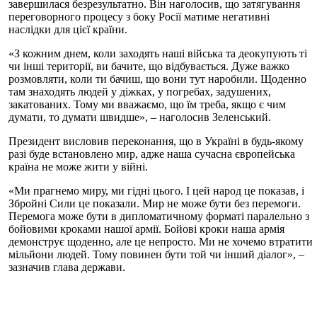
завершилася безрезультатно. Він наголосив, що затягування
переговорного процесу з боку Росії матиме негативні
наслідки для цієї країни.
«З кожним днем, коли заходять наші війська та деокупують ті
чи інші території, ви бачите, що відбувається. Дуже важко
розмовляти, коли ти бачиш, що вони тут наробили. Щоденно
там знаходять людей у діжках, у погребах, задушених,
закатованих. Тому ми вважаємо, що їм треба, якщо є чим
думати, то думати швидше», – наголосив Зеленський.
Президент висловив переконання, що в Україні в будь-якому
разі буде встановлено мир, адже наша сучасна європейська
країна не може жити у війні.
«Ми прагнемо миру, ми гідні цього. І цей народ це показав, і
Збройні Сили це показали. Мир не може бути без перемоги.
Перемога може бути в дипломатичному форматі паралельно з
бойовими кроками нашої армії. Бойові кроки наша армія
демонструє щоденно, але це непросто. Ми не хочемо втратити
мільйони людей. Тому повинен бути той чи інший діалог», –
зазначив глава держави.