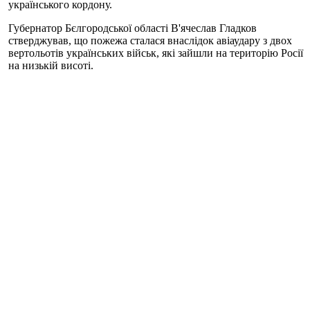
українського кордону.
Губернатор Бєлгородської області В'ячеслав Гладков
стверджував, що пожежа сталася внаслідок авіаудару з двох
вертольотів українських військ, які зайшли на територію Росії
на низькій висоті.
Прес-секретар президента Росії Дмитро Пєсков заявив, що
вибух на нафтобазі у Бєлгороді не сприяє створенню
комфортних умов для продовження переговорів.