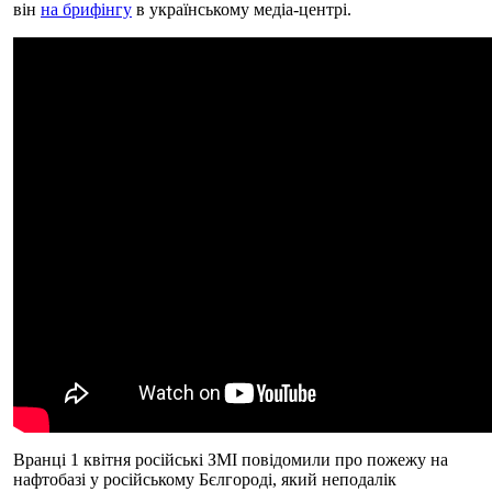
він
на брифінгу
в українському медіа-центрі.
Вранці 1 квітня російські ЗМІ повідомили про пожежу на
нафтобазі у російському Бєлгороді, який неподалік