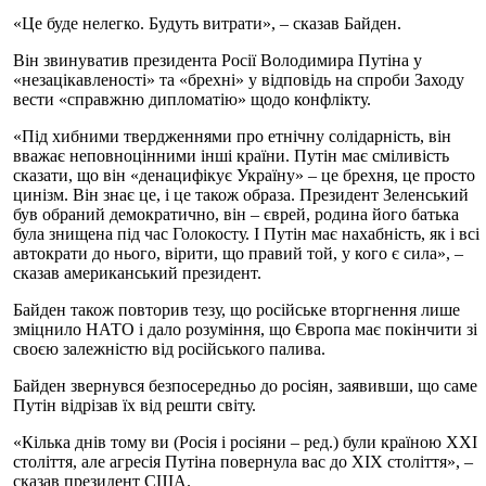
«Це буде нелегко. Будуть витрати», – сказав Байден.
Він звинуватив президента Росії Володимира Путіна у
«незацікавленості» та «брехні» у відповідь на спроби Заходу
вести «справжню дипломатію» щодо конфлікту.
«Під хибними твердженнями про етнічну солідарність, він
вважає неповноцінними інші країни. Путін має сміливість
сказати, що він «денацифікує Україну» – це брехня, це просто
цинізм. Він знає це, і це також образа. Президент Зеленський
був обраний демократично, він – єврей, родина його батька
була знищена під час Голокосту. І Путін має нахабність, як і всі
автократи до нього, вірити, що правий той, у кого є сила», –
сказав американський президент.
Байден також повторив тезу, що російське вторгнення лише
зміцнило НАТО і дало розуміння, що Європа має покінчити зі
своєю залежністю від російського палива.
Байден звернувся безпосередньо до росіян, заявивши, що саме
Путін відрізав їх від решти світу.
«Кілька днів тому ви (Росія і росіяни – ред.) були країною XXI
століття, але агресія Путіна повернула вас до XIX століття», –
сказав президент США.