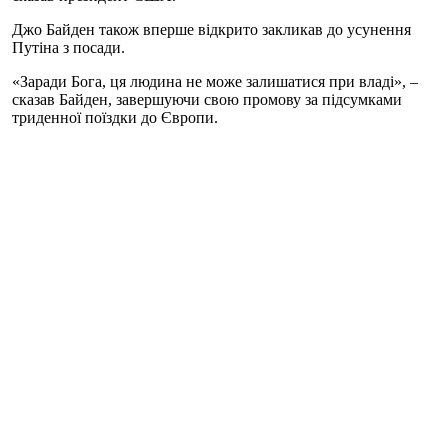
Джо Байден також вперше відкрито закликав до усунення
Путіна з посади.
«Заради Бога, ця людина не може залишатися при владі», –
сказав Байден, завершуючи свою промову за підсумками
триденної поїздки до Європи.
У ці дні Джо Байден був на саміті НАТО в Брюсселі, а у
Варшаві мав зустрічі з українськими міністрами оборони та
закордонних справ, а також бачився з українськими
біженцями, які втекли від війни в Україні.