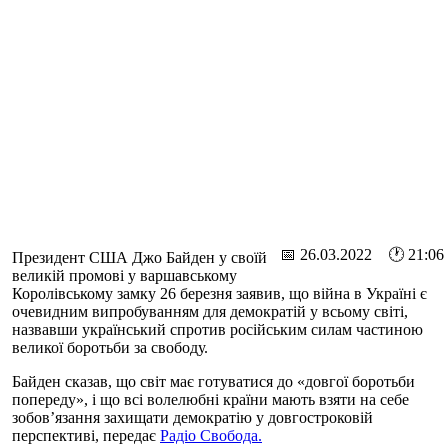
📅 26.03.2022 🕐 21:06
Президент США Джо Байден у своїй
великій промові у варшавському
Королівському замку 26 березня заявив, що війна в Україні є
очевидним випробуванням для демократій у всьому світі,
назвавши український спротив російським силам частиною
великої боротьби за свободу.
Байден сказав, що світ має готуватися до «довгої боротьби
попереду», і що всі волелюбні країни мають взяти на себе
зобов’язання захищати демократію у довгостроковій
перспективі, передає
Радіо Свобода.