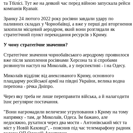
та Тбілісі. Тут же на деякий час перед війною запускала рейси
компанія Ryanair.
Зранку 24 лютого 2022 року росіяни завдали удару по
паливних складах у Чорнобаївці, а вже у перші дні вторгнення
захопили місцевий аеродром, який вони розглядали як
стратегічний пункт перекидання ресурсів з Криму.
У чому стратегічне значення?
Стратегічне значення чорнобаївського аеродрому проявилося
вже після захоплення росіянами Херсона та зі спробами
розвинути наступ на Миколаїв, а у перспективі - і на Одесу.
Миколаїв відділяє від анексованого Криму, основного
плацдарму російської армії на півдні України, велика водна
перепона - річка Дніпро.
Через яку треба не лише переправити війська, а й налагодити
їхнє регулярне постачання.
"Вони нагромадили величезне угруповання з Криму на тому
напрямку - там, де Миколаїв, Одеса. Їм бажано, але
недосяжно, рухатися через два мости - Антонівський міст та
міст у Новій Каховці", - пояснив під час телемарафону радник