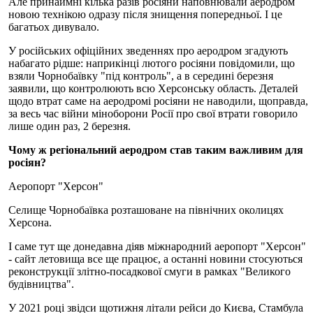
Але принаймні кілька разів росіяни наповнювали аеродром
новою технікою одразу після знищення попередньої. І це
багатьох дивувало.
У російських офіційних зведеннях про аеродром згадують
набагато рідше: наприкінці лютого росіяни повідомили, що
взяли Чорнобаївку "під контроль", а в середині березня
заявили, що контролюють всю Херсонську область. Деталей
щодо втрат саме на аеродромі росіяни не наводили, щоправда,
за весь час війни міноборони Росії про свої втрати говорило
лише один раз, 2 березня.
Чому ж регіональний аеродром став таким важливим для
росіян?
Аеропорт "Херсон"
Селище Чорнобаївка розташоване на північних околицях
Херсона.
І саме тут ще донедавна діяв міжнародний аеропорт "Херсон"
- сайт летовища все ще працює, а останні новини стосуються
реконструкції злітно-посадкової смуги в рамках "Великого
будівництва".
У 2021 році звідси щотижня літали рейси до Києва, Стамбула