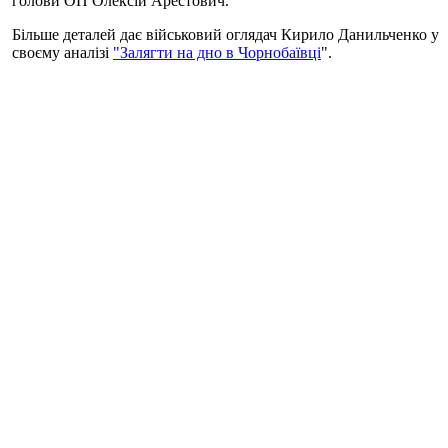
голови ОП Олексій Арестович.
Більше деталей дає військовий оглядач Кирило Данильченко у
своєму аналізі
"Залягти на дно в Чорнобаївці
".
"Причина, чому війська РФ так відчайдушно намагаються
всидіти у Чорнобаївці, досить проста - "пляшкове горло"
Антонівського мосту та переправи у Новій Каховці. Обидві
вони перебувають у радіусі обстрілу наших "Смерчів" та
"Ураганів", і вже були відео прильотів під час коригування з
"Байрактарів", - пише оглядач.
Згадані "Смерчі" - реактивні системи залпового вогню, здатні
бити на понад 90 км, тобто з околиць так і не взятого
росіянами Миколаєва по обох мостах в Антонівці та Новій
Каховці.
Це робить скупчення сил і ресурсів біля цих переправ
вразливою ціллю.
"Тому аеродром підскоку (забезпечення, куди можна швидко
підлітати і вивантажуватись - Ред.) - додатковий спосіб
живити плацдарм на правому березі Дніпра. У Криму біля
перешийка є бази, біля яких розвантажуються потяги, а потім
вертольотами все це преться в Чорнобаївку", - відзначає
Кирило Данильченко.