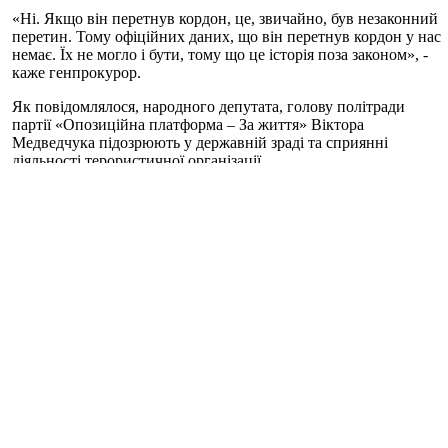
«Ні. Якщо він перетнув кордон, це, звичайно, був незаконний
перетин. Тому офіційних даних, що він перетнув кордон у нас
немає. Їх не могло і бути, тому що це історія поза законом», -
каже генпрокурор.
Як повідомлялося, народного депутата, голову політради
партії «Опозиційна платформа – За життя» Віктора
Медведчука підозрюють у державній зраді та сприянні
діяльності терористичної організації.
27 лютого радник міністра внутрішніх справ України Антон
Геращенко повідомив, що Медведчук, підозрюваний у справі
щодо постачання вугілля з окупованого Донбасу, втік з-під
домашнього арешту.