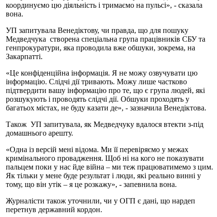
координуємо цю діяльність і тримаємо на пульсі», - сказала
вона.
УП запитувала Венедіктову, чи правда, що для пошуку
Медведчука створена спеціальна група працівників СБУ та
генпрокуратури, яка проводила вже обшуки, зокрема, на
Закарпатті.
«Це конфіденційна інформація. Я не можу озвучувати цю
інформацію. Слідчі дії тривають. Можу лише частково
підтвердити вашу інформацію про те, що є група людей, які
розшукують і проводять слідчі дії. Обшуки проходять у
багатьох містах, не буду казати де», - зазначила Венедіктова.
Також УП запитувала, як Медведчуку вдалося втекти з-під
домашнього арешту.
«Одна із версій мені відома. Ми її перевіряємо у межах
кримінального провадження. Щоб ні на кого не показувати
пальцем поки у нас йде війна – ми теж працюватимемо з цим.
Як тільки у мене буде результат і люди, які реально винні у
тому, що він утік – я це розкажу», - запевнила вона.
Журналісти також уточнили, чи у ОГП є дані, що нардеп
перетнув державний кордон.