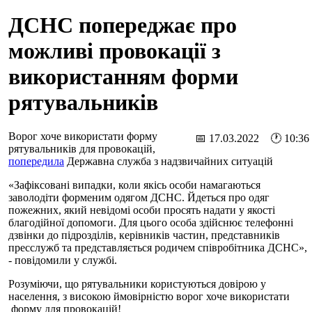
ДСНС попереджає про
можливі провокації з
використанням форми
рятувальників
Ворог хоче використати форму
📅 17.03.2022 🕐 10:36
рятувальників для провокацій,
попередила
Державна служба з надзвичайних ситуацій
«Зафіксовані випадки, коли якісь особи намагаються
заволодіти форменим одягом ДСНС. Йдеться про одяг
пожежних, який невідомі особи просять надати у якості
благодійної допомоги. Для цього особа здійснює телефонні
дзвінки до підрозділів, керівників частин, представників
пресслужб та представляється родичем співробітника ДСНС»,
- повідомили у службі.
Розуміючи, що рятувальники користуються довірою у
населення, з високою ймовірністю ворог хоче використати
форму для провокацій!