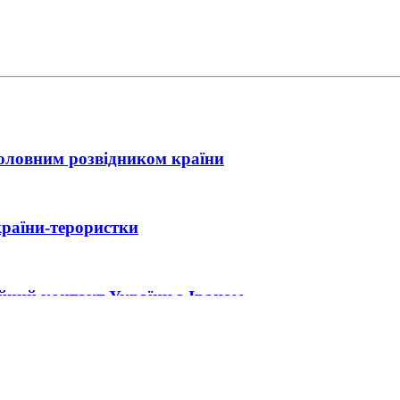
головним розвідником країни
країни-терористки
ійний контакт України з Іраном
ла нова зустріч Зеленського з Трампом