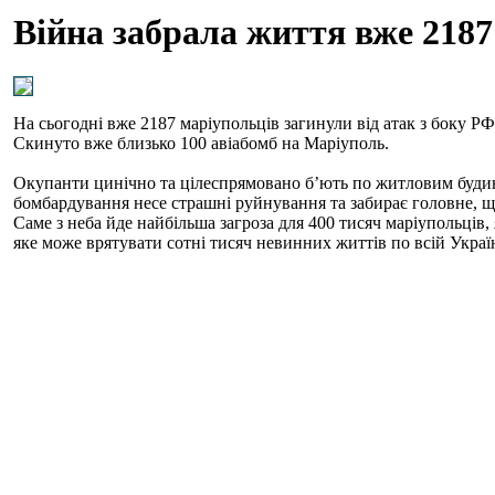
Війна забрала життя вже 2187
На сьогодні вже 2187 маріупольців загинули від атак з боку Р
Скинуто вже близько 100 авіабомб на Маріуполь.
Окупанти цинічно та цілеспрямовано б’ють по житловим будин
бомбардування несе страшні руйнування та забирає головне, 
Саме з неба йде найбільша загроза для 400 тисяч маріупольців
яке може врятувати сотні тисяч невинних життів по всій Україн