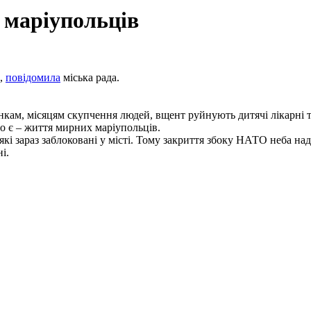
 маріупольців
Ф,
повідомила
міська рада.
кам, місяцям скупчення людей, вщент руйнують дитячі лікарні 
що є – життя мирних маріупольців.
, які зараз заблоковані у місті. Тому закриття збоку НАТО неба 
і.