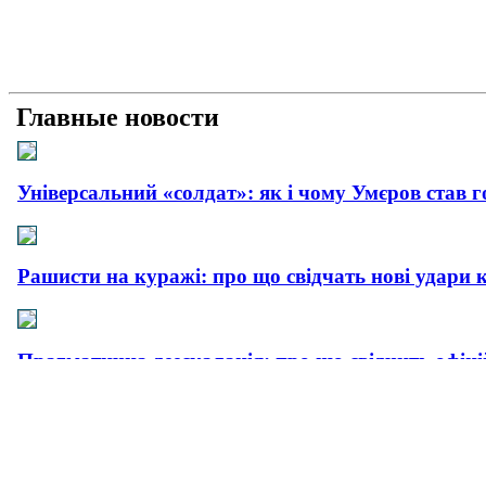
Главные новости
Універсальний «солдат»: як і чому Умєров став 
Рашисти на куражі: про що свідчать нові удари 
Прагматична деескалація: про що свідчить офіц
Плюс прагматизм, мінус емоції: як і чому пройш