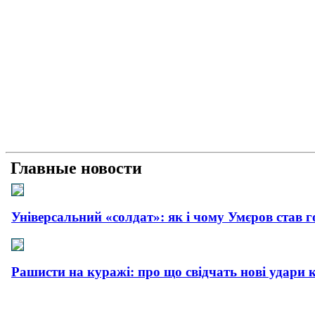
Главные новости
Універсальний «солдат»: як і чому Умєров став 
Рашисти на куражі: про що свідчать нові удари 