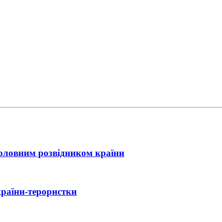
головним розвідником країни
країни-терористки