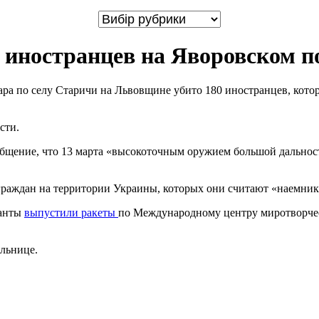
0 иностранцев на Яворовском п
дара по селу Старичи на Львовщине убито 180 иностранцев, кот
ости.
щение, что 13 марта «высокоточным оружием большой дальност
граждан на территории Украины, которых они считают «наемник
панты
выпустили ракеты
по Международному центру миротворчес
ольнице.