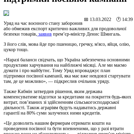
📅 13.03.2022 🕐 14:39
Уряд на час воєнного стану заборонив
або обмежив експорт критично важливих для продовольчої
безпеки товарів,
заявив
прем’єр-міністр Денис Шмигаль.
З його слів, мова йде про пшеницю, гречку, м'ясо, яйця, олію,
цукор тощо.
«Наразі баланси свідчать, що Україна забезпечена основними
продуктами харчування на найближчі місяці. Але ми маємо
думати і про майбутнє. Тому Уряд впроваджує план
підтримки посівної кампанії, яка має вже невдовзі стартувати
там, де це можливо», — підкреслив очільник уряду.
Также Кабмін затвердив рішення, яким держава
компенсуватиме відсотки за кредитами на покриття будь-яких
витрат, пов’язаних зі здійсненням сільськогосподарської
діяльності. Також аграріям будуть надаватись державні
гарантії на 80% суми залучених ними кредитів.
«Це дозволить нашим фермерам отримати кошти на
проведення посівної та бути впевненими, що у разі втрати
врожаю вони не збанкрутують», — відзначив прем’єр-міністр.