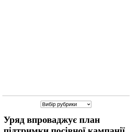
Уряд впроваджує план
підтримки посівної кампанії