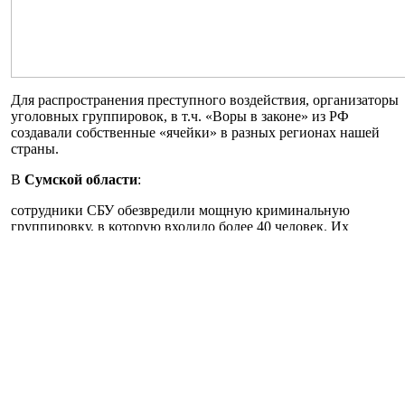
Для распространения преступного воздействия, организаторы
уголовных группировок, в т.ч. «Воры в законе» из РФ
создавали собственные «ячейки» в разных регионах нашей
страны.
В
Сумской области
:
сотрудники СБУ обезвредили мощную криминальную
группировку, в которую входило более 40 человек. Их
координировали «воры в законе» так называемого сухумо-
кутаисского клана, в том числе с территории РФ.
Злоумышленники занимались вымогательством денег у
представителей малого и среднего бизнеса и пытались
держать в ужасе жителей приграничного региона.
В
Донецкой области
:
в ходе многоэтапной спецоперации в Мариуполе
нейтрализована международная преступная группа. Ее
участники похищали людей и заставляли их заниматься