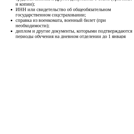
и копии);
ИНН или свидетельство об общеобязательном
государственном соцстраховании;
справка из военкомата, военный билет (при
необходимости);
диплом и другие документы, которыми подтверждаются
периоды обучения на дневном отделении до 1 января
2004 года (оригинал и ксерокопия);
справка о заработной плате за любые 60 месяцев подряд
до 30.06.2000 года независимо от перерывов (по
желанию).