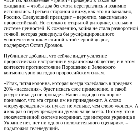
«Все так называемые «третьи» примерно в таком же
ожидании – чтобы два бегемота перегрызлись и взаимно
истощились. Третьей стороной я вижу, как это ни банально,
Россию. Следующий президент – вероятно, максимально
пророссийский. Не столько в открытой риторике, сколько в
системе ценностей. К сожалению, война не стала разворотной
точкой, которая развернула бы русифицированного
«соотечественника» спиной к той черной дыре», –
подчеркнул Остап Дроздов.
Публицист добавил, что сейчас видит усиление
пророссийских настроений в украинском обществе, и в этом
контексте противостояние Порошенко и Зеленского
конъюнктурно выгодно пророссийским силам.
«Итак, пятая колонна, которая всегда колебалась в пределах
20% «населения», будет искать свое применение, и такой
ресурс никогда не пропадет. Наши люди до сих пор не
понимают, что эта страна им не принадлежит. А слово
«переучреждение» их пугает не меньше, чем слово «конец». А
я как раз о переучреждении думаю чаще всего. Потому что в
злокачественной системе координат, где интереса украинца в
Украине нет, нет ни одного положительного сценария», –
подытожил телеведущий.