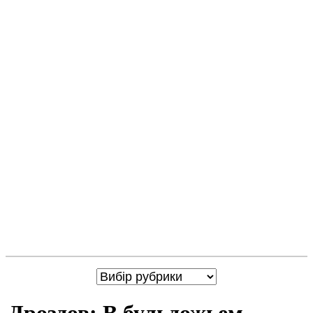
Дроздов: В бульдожьем