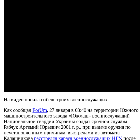
На видео попала гибель троих военнослужащих.
Как сообщал
ForUm
, 27 января в 03:40 на территории Южного
машиностроительного завода «Южмаш» военнослужащий
Национальной гвардии Украины солдат срочной службы
Рябчук Артемий Юрьевич 2001 г. р., при выдаче оружия по
неустановленным причинам, выстрелами из автомата
Калашникова
расстрелял караул военнослужащих НГУ
, после