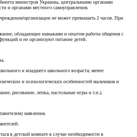
Кабинета министров Украины, центральными органами
сти и органами местного самоуправления.
учреждения/организации не может превышать 2 часов. При
зование, обладающие навыками и опытом работы общения с
функций и не организуют питание детей.
ва.
школьного и младшего школьного возраста; менее
изических и психологических особенностей мальчиков и
ние, рисование, лепка, настольные игры и т.п.).
тавителем) заявления.
авителей.
иться в детской комнате в случае необходимости в