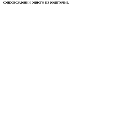
сопровождении одного из родителей.
Главные новости
Універсальний «солдат»: як і чому Умєров став 