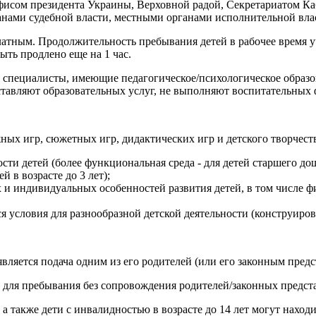
Офисом президента Украины, Верховной радой, Секретариатом 
анами судебной власти, местными органами исполнительной вла
платным. Продолжительность пребывания детей в рабочее время 
ыть продлено еще на 1 час.
ся специалисты, имеющие педагогическое/психологическое обра
ставляют образовательных услуг, не выполняют воспитательных 
ных игр, сюжетных игр, дидактических игр и детского творчест
ти детей (более функциональная среда - для детей старшего до
 в возрасте до 3 лет);
 и индивидуальных особенностей развития детей, в том числе ф
я условия для разнообразной детской деятельности (конструирова
ляется подача одним из его родителей (или его законным предс
ту для пребывания без сопровождения родителей/законных предст
 а также дети с инвалидностью в возрасте до 14 лет могут наход