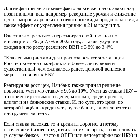
Для инфляции негативные факторы все же преобладают над
позитивными, как, например, рекордные урожаи и снижение
цен на мировых рынках на некоторые виды продовольствия, а
также эффект от укрепления гривны в 21-м году и т.д.
Взвесив это, регулятор пересмотрел свой прогноз по
инфляции с 5% до 7,7% в 2022 году, а также ухудшил
ожидания по росту реального ВВП с 3,8% до 3,4%.
"Ключевыми рисками для прогноза остаются эскалация
Россией военного конфликта и более длительный и
существенный, чем ожидалось ранее, ценовой всплеск в
мире", – говорят в НБУ.
Реагируя на рост цен, Нацбанк также принял решение
повысить учетную ставку с 9% до 10%. Учетная ставка НБУ –
это ориентир стоимости денег, который, среди прочего,
влияет и на банковские ставки. И, по сути, это цена, по
которой Нацбанк кредитует другие банки, влияя через этот
инструмент на цены.
Если ставка высокая, то и кредиты дорогие, а потому
население и бизнес предпочитают их не брать, а накапливать
(в случае банков – часто в ОВГЗ или депсертификатах НБУ) и