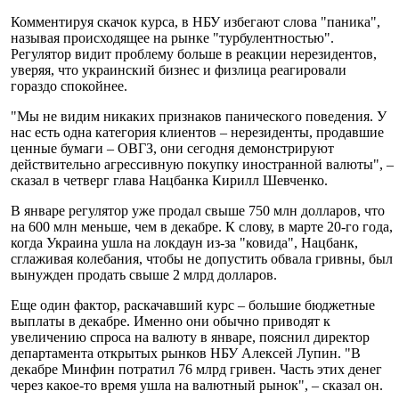
Комментируя скачок курса, в НБУ избегают слова "паника",
называя происходящее на рынке "турбулентностью".
Регулятор видит проблему больше в реакции нерезидентов,
уверяя, что украинский бизнес и физлица реагировали
гораздо спокойнее.
"Мы не видим никаких признаков панического поведения. У
нас есть одна категория клиентов – нерезиденты, продавшие
ценные бумаги – ОВГЗ, они сегодня демонстрируют
действительно агрессивную покупку иностранной валюты", –
сказал в четверг глава Нацбанка Кирилл Шевченко.
В январе регулятор уже продал свыше 750 млн долларов, что
на 600 млн меньше, чем в декабре. К слову, в марте 20-го года,
когда Украина ушла на локдаун из-за "ковида", Нацбанк,
сглаживая колебания, чтобы не допустить обвала гривны, был
вынужден продать свыше 2 млрд долларов.
Еще один фактор, раскачавший курс – большие бюджетные
выплаты в декабре. Именно они обычно приводят к
увеличению спроса на валюту в январе, пояснил директор
департамента открытых рынков НБУ Алексей Лупин. "В
декабре Минфин потратил 76 млрд гривен. Часть этих денег
через какое-то время ушла на валютный рынок", – сказал он.