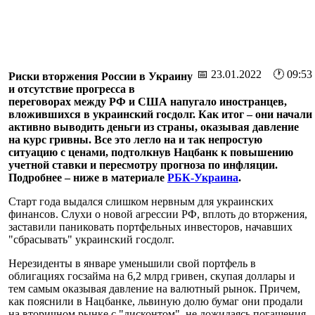
📅 23.01.2022 🕐 09:53
Риски вторжения России в Украину
и отсутствие прогресса в
переговорах между РФ и США напугало иностранцев,
вложившихся в украинский госдолг. Как итог – они начали
активно выводить деньги из страны, оказывая давление
на курс гривны. Все это легло на и так непростую
ситуацию с ценами, подтолкнув Нацбанк к повышению
учетной ставки и пересмотру прогноза по инфляции.
Подробнее – ниже в материале
РБК-Украина
.
Старт года выдался слишком нервным для украинских
финансов. Слухи о новой агрессии РФ, вплоть до вторжения,
заставили паниковать портфельных инвесторов, начавших
"сбрасывать" украинский госдолг.
Нерезиденты в январе уменьшили свой портфель в
облигациях госзайма на 6,2 млрд гривен, скупая доллары и
тем самым оказывая давление на валютный рынок. Причем,
как пояснили в Нацбанке, львиную долю бумаг они продали
на вторичном рынке с "дисконтом", не дожидаясь погашения