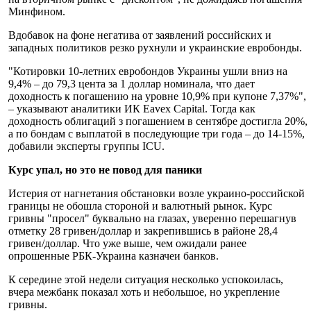
Минфином.
Вдобавок на фоне негатива от заявлений российских и
западных политиков резко рухнули и украинские евробонды.
"Котировки 10-летних евробондов Украины ушли вниз на
9,4% – до 79,3 цента за 1 доллар номинала, что дает
доходность к погашению на уровне 10,9% при купоне 7,37%",
– указывают аналитики ИК Eavex Capital. Тогда как
доходность облигаций з погашением в сентябре достигла 20%,
а по бондам с выплатой в последующие три года – до 14-15%,
добавили эксперты группы ICU.
Курс упал, но это не повод для паники
Истерия от нагнетания обстановки возле украино-российской
границы не обошла стороной и валютный рынок. Курс
гривны "просел" буквально на глазах, уверенно перешагнув
отметку 28 гривен/доллар и закрепившись в районе 28,4
гривен/доллар. Что уже выше, чем ожидали ранее
опрошенные РБК-Украина казначеи банков.
К середине этой недели ситуация несколько успокоилась,
вчера межбанк показал хоть и небольшое, но укрепление
гривны.